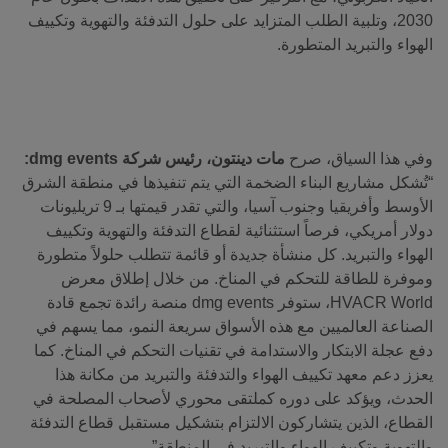
2030، وتلبية الطلب المتزايد على حلول التدفئة والتهوية وتكييف
الهواء والتبريد المتطورة.
وفي هذا السياق، صرح
مات دينتون، رئيس شركة
dmg events
:
“تُشكل مشاريع البناء الضخمة التي يتم تنفيذها في منطقة الشرق
الأوسط وأفريقيا وجنوب آسيا، والتي تقدر قيمتها بـ 9 تريليونات
دولار أمريكي، فرصاً استثنائية لقطاع التدفئة والتهوية وتكييف
الهواء والتبريد. كل منشأة جديدة أو قائمة تتطلب حلولاً متطورة
وموفرة للطاقة للتحكم في المناخ. من خلال إطلاق معرض
HVACR World، ستوفر dmg events منصة رائدة تجمع قادة
الصناعة العالميين مع هذه الأسواق سريعة النمو، مما يسهم في
دفع عجلة الابتكار والاستدامة في تقنيات التحكم في المناخ. كما
يعزز دعم معهد تكييف الهواء والتدفئة والتبريد من مكانة هذا
الحدث، ويؤكد على دوره كملتقى محوري لأصحاب المصلحة في
القطاع، الذين يتشاركون الالتزام بتشكيل مستقبل قطاع التدفئة
والتهوية وتكييف الهواء والتبريد في المنطقة”.