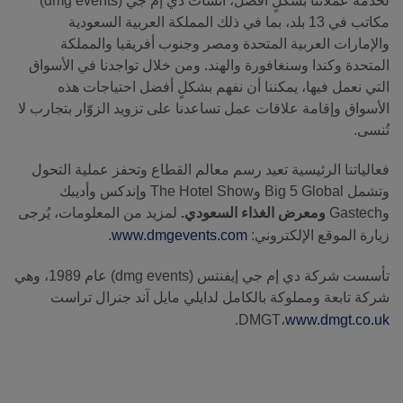
لخدمة عملائنا بشكلٍ أفضل، أنشأت دي إم جي (dmg events)
مكاتب في 13 بلد، بما في ذلك المملكة العربية السعودية
والإمارات العربية المتحدة ومصر وجنوب أفريقيا والمملكة
المتحدة وكندا وسنغافورة والهند. ومن خلال تواجدنا في الأسواق
التي نعمل فيها، يمكننا أن نفهم بشكلٍ أفضل احتياجات هذه
الأسواق وإقامة علاقات عمل تساعدنا على تزويد الزوّار بتجارب لا
تُنسى.
فعالياتنا الرئيسية تعيد رسم معالم القطاع وتحفز عملية التحول
وتشمل Big 5 Global وThe Hotel Show وإندكس وأديبك
وGastech
ومعرض الغذاء السعودي.
لمزيد من المعلومات، يُرجى
زيارة الموقع الإلكتروني:
www.dmgevents.com
.
تأسست شركة دي إم جي إيفنتس (dmg events) عام 1989، وهي
شركة تابعة ومملوكة بالكامل لدايلي مايل آند جنرال تراست
.
DMGT،
www.dmgt.co.uk