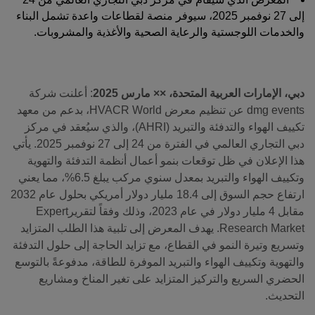
إلى 27 نوفمبر 2025، سيوفر منصة لقطاعات واعدة تشمل البناء
والخدمات اللوجستية والرعاية الصحية والأغذية والمشروبات.
QATAR
Big 5 Construct Qatar
دبي، الإمارات العربية المتحدة، ×× مارس 2025
: أعلنت شركة
dmg events عن تنظيم معرض HVACR World، بدعم من معهد
تكييف الهواء والتدفئة والتبريد (AHRI)، والذي سيُعقد في مركز
SAUDI ARABIA
SOUTH AFRICA
دبي التجاري العالمي في الفترة من 24 إلى 27 نوفمبر 2025. يأتي
Big 5 Construct Saudi
Big 5 Construct South
هذا الإعلان في ظل توقعات بنمو أعمال أنظمة التدفئة والتهوية
Africa
وتكييف الهواء والتبريد بمعدل سنوي مركب يبلغ 6.5%، مما يعني
Saudi FM & Clean
ارتفاع حجم السوق إلى 18.4 مليار دولار أمريكي بحلول عام 2032
South Africa
HVACR Saudi Arabia
مقابل 4 مليار دولار في عام 2023، وذلك وفقاً لتقريرExpert
Infrastructure Expo
Research Market. يهدف المعرض إلى تلبية هذا الطلب المتزايد
Marble and Stone Saudi
وتسريع وتيرة النمو في القطاع، مع تزايد الحاجة إلى حلول التدفئة
Arabia
والتهوية وتكييف الهواء والتبريد الموفرة للطاقة، مدفوعةً بالتوسع
Windows, Doors &
الحضري السريع والتركيز المتزايد على تغير المناخ ومشاريع
Facades Saudi Arabia
التحديث.