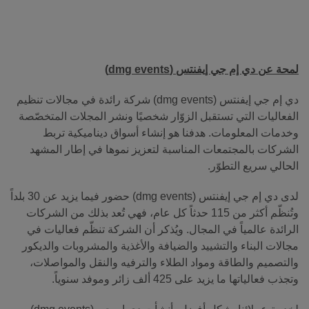
لمحة عن دي إم جي إيفنتس
(dmg events)
دي إم جي إيفنتس (dmg events) شركة رائدة في مجالات تنظيم
الفعاليات التي تستقبل الزوّار شخصيًا ونشر المجلات المتخصّصة
وخدمات المعلومات. هدفنا هو إنشاء أسواق ديناميكية تربط
الشركات بالمجتمعات المناسبة لتعزيز نموها في إطار المشهد
الحالي سريع التطوّر.
لدى دي إم جي إيفنتس (dmg events) حضور فيما يزيد عن 30 بلداً
وتُنظّم أكثر من 115 حدثاً كل عام، فهي تُعد بذلك من الشركات
الرائدة عالمياً في المجال. ويُذكر أن الشركة تنظّم فعاليات في
مجالات البناء والتشييد والضيافة والأغذية والمشروبات والديكور
والتصميم والطاقة ومواد الطلاء والترفيه والنقل والمواصلات،
وتجذب فعالياتها ما يزيد على 425 ألف زائر وموفد سنوياً.