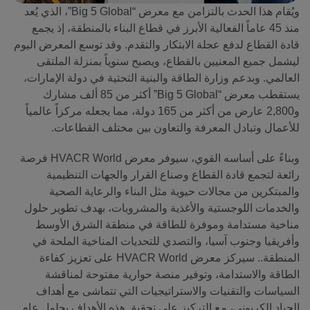
ويُقام هذا الحدث بالتزامن مع معرض “Big 5 Global”، الذي يُعد
منذ 45 عاماً الفعالية الأبرز في قطاع البناء بالمنطقة، إذ يجمع
قادة القطاع لدفع عجلة الابتكار والتقدم. وقد توسع المعرض اليوم
ليشمل جميع المعنيين بالقطاع، ويصبح سنوياً بمنزلة الملتقى
العالمي. وبدعم وزارة الطاقة والبنية التحتية في دولة الإمارات،
يستقطب معرض “Big 5 Global” أكثر من 85 ألف مشارك
و2,800 عارض من أكثر من 165 دولة، مما يجعله مركزاً عالمياً
للأعمال وتبادل المعرفة والتعاون بين مختلف القطاعات.
وبناءً على أساسه القوي، سيوفر معرض HVACR World فرصة
رائعة لتجمع قادة القطاع وصناع القرار والجهات التنظيمية
والمبتكرين من مجالات حيوية مثل البناء والرعاية الصحية
والخدمات اللوجستية والأغذية والمشروبات، بهدف تطوير حلول
مناخية مستدامة وموفرة للطاقة في منطقة الشرق الأوسط
وأفريقيا وجنوب آسيا، والتصدي للتحديات المناخية الملحة في
المنطقة.. سيركز معرض HVACR World على تعزيز كفاءة
الطاقة والاستدامة، وتوفير منصة حوارية مفتوحة لمناقشة
السياسات والتقنيات والاستراتيجيات التي تتماشى مع أهداف
الحياد الكربوني، مع التركيز على تحقيق هذه الأهداف بحلول عام