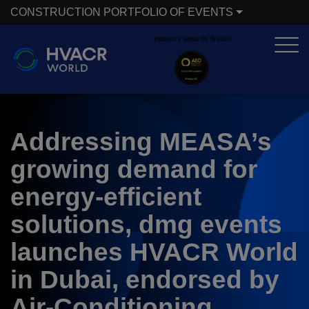
CONSTRUCTION PORTFOLIO OF EVENTS
Industry awards finalist
X
CONSTRUCTION PORTFOLIO OF EVENTS
UNITED ARAB EMIRATES
EGYPT
Addressing MEASA’s
Big 5 Global
Big 5 Construct Egypt
growing demand for
Heavy
Egypt Infrastructure Expo
energy-efficient
Totally Concrete
solutions, dmg events
Marble & Stone World
launches HVACR World
ETHIOPIA
Urban Design &
Big 5 Construct Ethiopia
Landscape
in Dubai, endorsed by
East Africa Infrastructure
Windows, Doors &
Air-Conditioning,