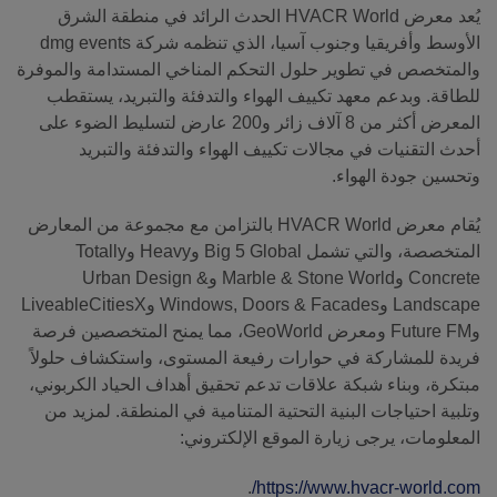
يُعد معرض HVACR World الحدث الرائد في منطقة الشرق
الأوسط وأفريقيا وجنوب آسيا، الذي تنظمه شركة dmg events
والمتخصص في تطوير حلول التحكم المناخي المستدامة والموفرة
للطاقة. وبدعم معهد تكييف الهواء والتدفئة والتبريد، يستقطب
المعرض أكثر من 8 آلاف زائر و200 عارض لتسليط الضوء على
أحدث التقنيات في مجالات تكييف الهواء والتدفئة والتبريد
وتحسين جودة الهواء.
يُقام معرض HVACR World بالتزامن مع مجموعة من المعارض
المتخصصة، والتي تشمل Big 5 Global وHeavy وTotally
Concrete وMarble & Stone World وUrban Design &
Landscape وWindows, Doors & Facades وLiveableCitiesX
وFuture FM ومعرض GeoWorld، مما يمنح المتخصصين فرصة
فريدة للمشاركة في حوارات رفيعة المستوى، واستكشاف حلولاً
مبتكرة، وبناء شبكة علاقات تدعم تحقيق أهداف الحياد الكربوني،
وتلبية احتياجات البنية التحتية المتنامية في المنطقة. لمزيد من
المعلومات، يرجى زيارة الموقع الإلكتروني:
.
https://www.hvacr-world.com/