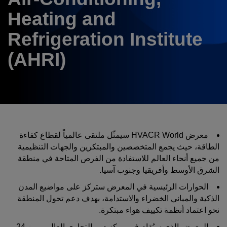
Expo
Facades
Heating and
HVACR World
Refrigeration Institute
LiveableCitiesX
(AHRI)
GeoWorld
Future FM
NIGERIA
معرض HVACR World سيمثّل ملتقى عالمياً لقطاع كفاءة
KENYA
الطاقة، حيث يجمع المتخصصين والمبتكرين والجهات التنظيمية
Big 5 Construct Kenya
Big 5 Construct Nigeria
من جميع أنحاء العالم للاستفادة من الفرص المتاحة في منطقة
HVACR Nigeria
الشرق الأوسط وأفريقيا وجنوب آسيا.
West Africa Infrastructure
الحوارات الرئيسية في المعرض ستركز على مواضيع المدن
الذكية والمباني الخضراء والاستدامة، بهدف دعم تحول المنطقة
Expo
نحو اعتماد أنظمة تكييف هواء مبتكرة.
المعرض الذي سيُقام في مركز دبي التجاري العالمي من 24