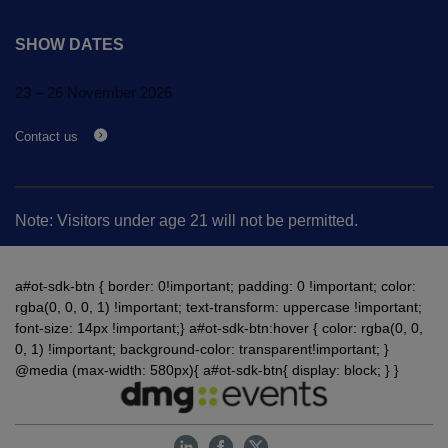
SHOW DATES
23 – 26 November 2026
Contact us
Note: Visitors under age 21 will not be permitted.
a#ot-sdk-btn { border: 0!important; padding: 0 !important; color:
rgba(0, 0, 0, 1) !important; text-transform: uppercase !important;
font-size: 14px !important;} a#ot-sdk-btn:hover { color: rgba(0, 0,
0, 1) !important; background-color: transparent!important; }
@media (max-width: 580px){ a#ot-sdk-btn{ display: block; } }