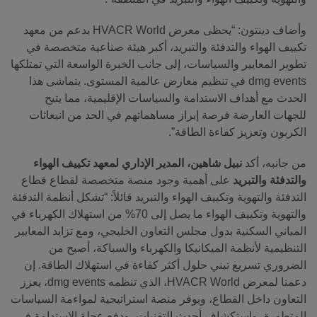
وأضاف دينتون: “يحظى معرض HVACR World بدعم من معهد
تكييف الهواء والتدفئة والتبريد، أكبر هيئة صناعية متخصصة في
تطوير المعايير والسياسات، إلى جانب الخبرة الواسعة التي تمتلكها
dmg events في تنظيم معارض عالمية المستوى. يتماشى هذا
الحدث مع أهداف الاستدامة والسياسات الإقليمية، مما يتيح
للجهات العارضة فرصة إبراز مساهماتهم في الحد من انبعاثات
الكربون وتعزيز كفاءة الطاقة”.
من جانبه، أكد
نبيل شاهين، المدير الإداري لمعهد تكييف الهواء
والتدفئة والتبريد
على أهمية وجود منصة متخصصة لقطاع قطاع
التدفئة والتهوية وتكييف الهواء والتبريد قائلاً: “تشكل أنظمة التدفئة
والتهوية وتكييف الهواء ما يصل إلى 70% من استهلاك الكهرباء في
المباني السكنية بدول مجلس التعاون الخليجي، ومع تزايد المعايير
التنظيمية لأنظمة الميكانيكا والكهرباء والسباكة، أصبح من
الضروري تسريع تبني حلول أكثر كفاءة في استهلاك الطاقة. إن
دعمنا لمعرض HVACR World، الذي تنظمه dmg events، يعزز
التعاون داخل القطاع، ويوفر منصة استراتيجية لمواءمة السياسات
المتطورة، واستكشاف أحدث التقنيات، ودفع عجلة الاستدامة في